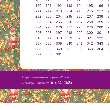
169
170
171
172
173
174
175
1
190
191
192
193
194
195
196
1
211
212
213
214
215
216
217
2
232
233
234
235
236
237
238
2
253
254
255
256
257
258
259
2
274
275
276
277
278
279
280
2
295
296
297
298
299
300
301
3
316
317
318
319
320
321
322
3
337
338
339
340
341
342
343
3
358
359
360
361
362
363
364
3
379
380
381
Образовательный портал a2b2.ru
info@a2b2.ru
Электронная почта: