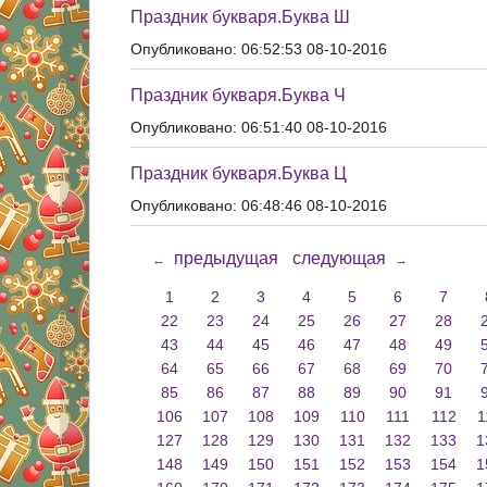
Праздник букваря.Буква Ш
Опубликовано: 06:52:53 08-10-2016
Праздник букваря.Буква Ч
Опубликовано: 06:51:40 08-10-2016
Праздник букваря.Буква Ц
Опубликовано: 06:48:46 08-10-2016
предыдущая
следующая
←
→
1
2
3
4
5
6
7
22
23
24
25
26
27
28
43
44
45
46
47
48
49
64
65
66
67
68
69
70
85
86
87
88
89
90
91
106
107
108
109
110
111
112
1
127
128
129
130
131
132
133
1
148
149
150
151
152
153
154
1