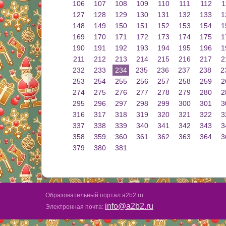
106
107
108
109
110
111
112
1
127
128
129
130
131
132
133
1
148
149
150
151
152
153
154
1
169
170
171
172
173
174
175
1
190
191
192
193
194
195
196
1
211
212
213
214
215
216
217
2
232
233
234
235
236
237
238
2
253
254
255
256
257
258
259
2
274
275
276
277
278
279
280
2
295
296
297
298
299
300
301
3
316
317
318
319
320
321
322
3
337
338
339
340
341
342
343
3
358
359
360
361
362
363
364
3
379
380
381
Образовательный портал a2b2.ru
info@a2b2.ru
Электронная почта: