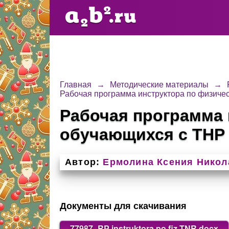
Главная
→
Методические материалы
→
Рабочая программа инструктора по физичес
Рабочая программа 
обучающихся с ТНР
Автор:
Ермолина Ксения Никол
Документы для скачивания
77987_RP instruktora po fiz TNR.docx