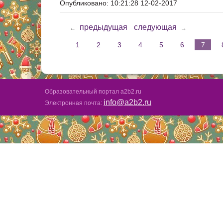
Опубликовано: 10:21:28 12-02-2017
предыдущая
следующая
←
→
1
2
3
4
5
6
7
Образовательный портал a2b2.ru
info@a2b2.ru
Электронная почта: