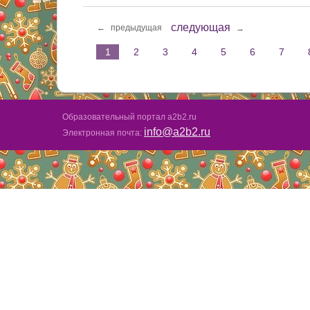
следующая
←
предыдущая
→
1
2
3
4
5
6
7
Образовательный портал a2b2.ru
info@a2b2.ru
Электронная почта: